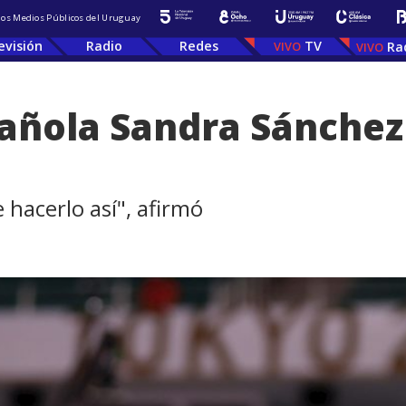
 los Medios Públicos del Uruguay
evisión
Radio
Redes
TV
Ra
añola Sandra Sánchez
 hacerlo así", afirmó