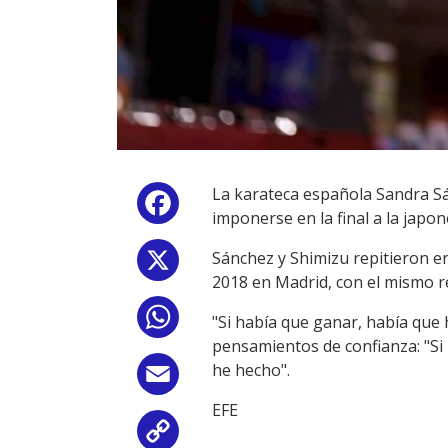
La karateca española Sandra Sá
Facebook
imponerse en la final a la japo
Sánchez y Shimizu repitieron e
X
2018 en Madrid, con el mismo r
WhatsApp
"Si había que ganar, había que h
pensamientos de confianza: "Si 
he hecho".
Email
EFE
Copy