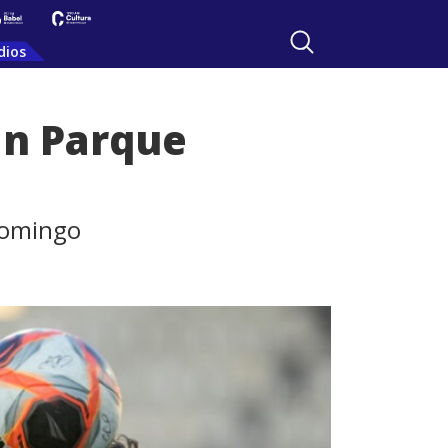
dios
an Parque
 domingo