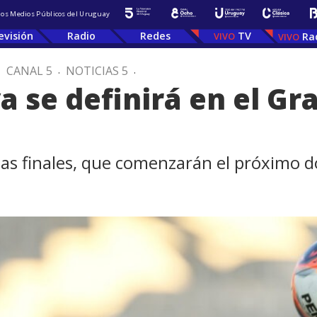
 los Medios Públicos del Uruguay
evisión
Radio
Redes
TV
Ra
.
CANAL 5
.
NOTICIAS 5
.
a se definirá en el Gr
a las finales, que comenzarán el próximo