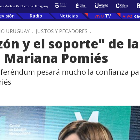
 los Medios Públicos del Uruguay
evisión
Radio
Noticias
TV
Ra
IO URUGUAY
.
JUSTOS Y PECADORES
.
zón y el soporte" de l
jo Mariana Pomiés
referéndum pesará mucho la confianza parti
miés