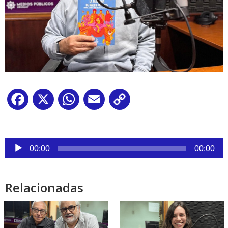
Facebook
X
WhatsApp
Email
Copy
Link
Reproductor
00:00
00:00
de
audio
Relacionadas