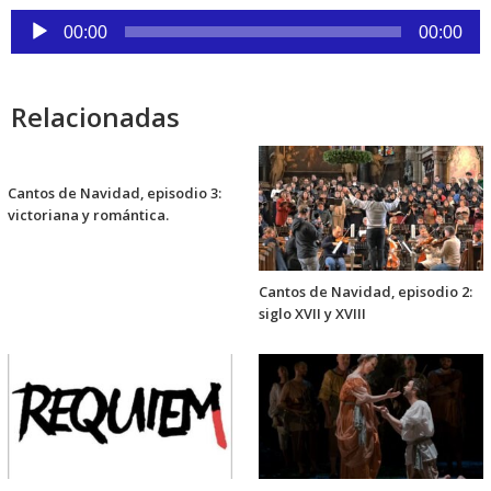
audio
Reproductor
00:00
00:00
de
audio
Relacionadas
Cantos de Navidad, episodio 3:
victoriana y romántica.
Cantos de Navidad, episodio 2:
siglo XVII y XVIII