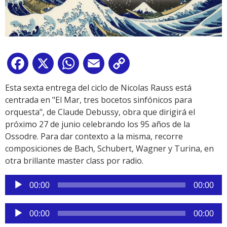
Facebook
X
WhatsApp
Email
Copy
Link
Esta sexta entrega del ciclo de Nicolas Rauss está
centrada en "El Mar, tres bocetos sinfónicos para
orquesta", de Claude Debussy, obra que dirigirá el
próximo 27 de junio celebrando los 95 años de la
Ossodre. Para dar contexto a la misma, recorre
composiciones de Bach, Schubert, Wagner y Turina, en
otra brillante master class por radio.
Reproductor
00:00
00:00
de
audio
Reproductor
00:00
00:00
de