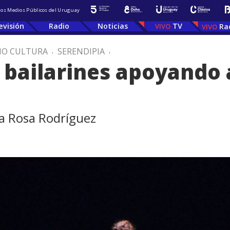
 los Medios Públicos del Uruguay
evisión
Radio
Noticias
TV
Ra
IO CULTURA
.
SERENDIPIA
.
s bailarines apoyando 
a Rosa Rodríguez