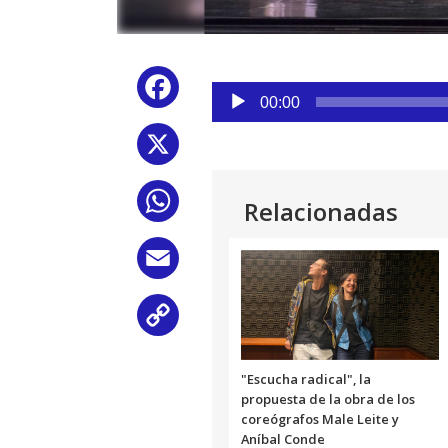
Reproductor
Facebook
de
00:00
audio
X
WhatsApp
Relacionadas
Email
Copy
Link
"Escucha radical", la
propuesta de la obra de los
coreógrafos Male Leite y
Aníbal Conde