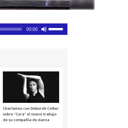
Utiliza
00:00
las
teclas
de
flecha
arriba/abajo
para
aumentar
o
disminuir
el
volumen.
Charlamos con Deborah Colker
sobre "Cura" el nuevo trabajo
de su compañía de danza