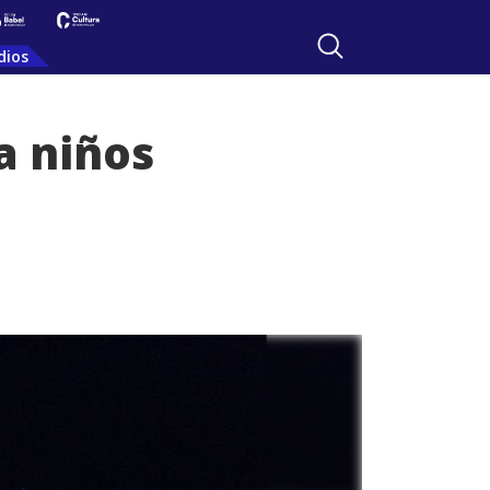
dios
a niños