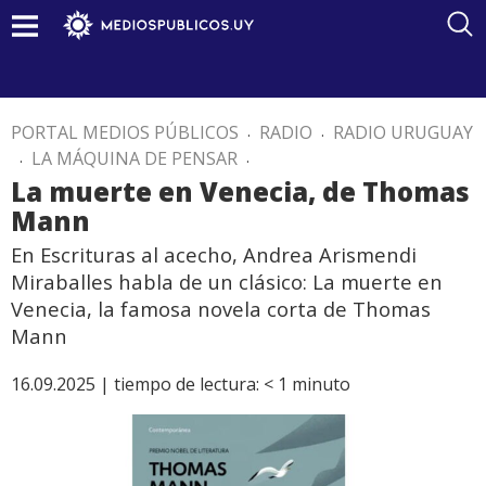
PORTAL MEDIOS PÚBLICOS
.
RADIO
.
RADIO URUGUAY
.
LA MÁQUINA DE PENSAR
.
La muerte en Venecia, de Thomas
Mann
En Escrituras al acecho, Andrea Arismendi
Miraballes habla de un clásico: La muerte en
Venecia, la famosa novela corta de Thomas
Mann
16.09.2025 |
tiempo de lectura:
< 1
minuto