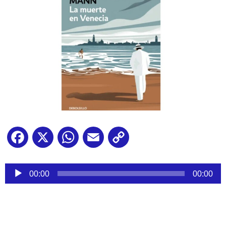
Facebook
X
WhatsApp
Email
Copy
Link
Reproductor
de
00:00
00:00
audio