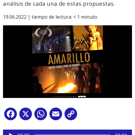
análisis de cada una de estas propuestas.
19.06.2022 |
tiempo de lectura:
< 1
minuto
Facebook
X
WhatsApp
Email
Copy
Link
Reproductor