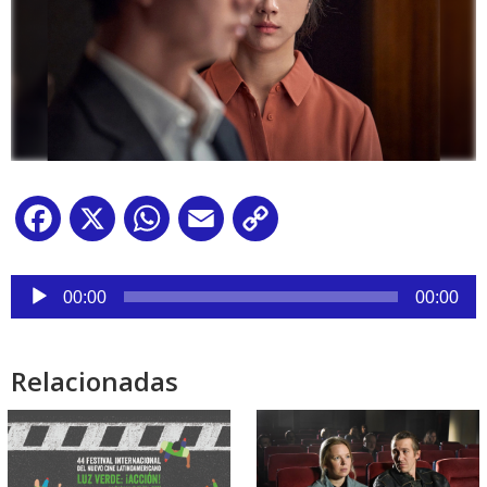
Facebook
X
WhatsApp
Email
Copy
Link
Reproductor
de
00:00
00:00
audio
Relacionadas