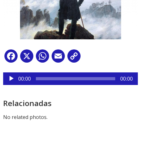
Facebook
X
WhatsApp
Email
Copy
Link
Reproductor
de
00:00
00:00
audio
Relacionadas
No related photos.