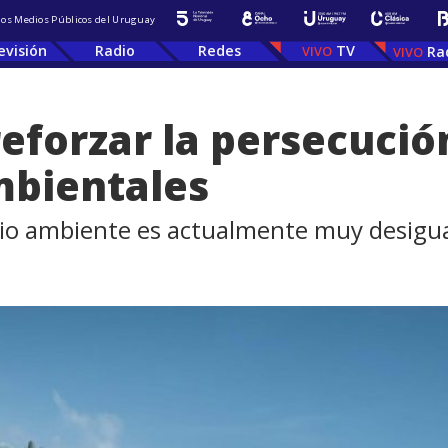
 los Medios Públicos del Uruguay
evisión
Radio
Redes
TV
Ra
eforzar la persecució
mbientales
dio ambiente es actualmente muy desigual