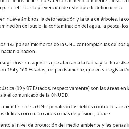
undial de los delitos que afectan al medio ambiente', destaca
para reforzar la prevención de este tipo de delincuencia.
n nueve ámbitos: la deforestación y la tala de árboles, la c
minación del suelo, la contaminación del agua, la pesca, los
los 193 países miembros de la ONU contemplan los delitos 
 nación a nación.
eguidos son aquellos que afectan a la fauna y la flora silve
con 164 y 160 Estados, respectivamente, que en su legislaci
cústica (99 y 97 Estados, respectivamente) son las áreas en
ñala el comunicado de la ONUDD.
s miembros de la ONU penalizan los delitos contra la fauna y 
os delitos con cuatro años o más de prisión", añade.
cuanto al nivel de protección del medio ambiente y las penas