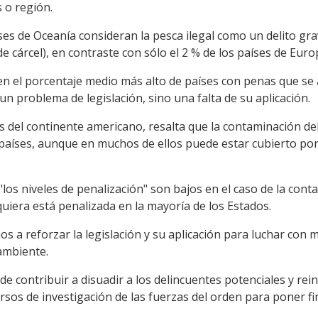
s o región.
ses de Oceanía consideran la pesca ilegal como un delito grav
e cárcel), en contraste con sólo el 2 % de los países de Eur
nen el porcentaje medio más alto de países con penas que se a
un problema de legislación, sino una falta de su aplicación.
s del continente americano, resalta que la contaminación del 
s países, aunque en muchos de ellos puede estar cubierto por 
los niveles de penalización" son bajos en el caso de la cont
siquiera está penalizada en la mayoría de los Estados.
a reforzar la legislación y su aplicación para luchar con má
ambiente.
e contribuir a disuadir a los delincuentes potenciales y rein
sos de investigación de las fuerzas del orden para poner fin 