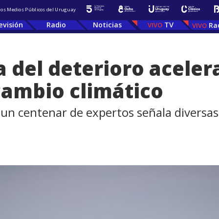
 los Medios Públicos del Uruguay
evisión
Radio
Noticias
TV
Ra
a del deterioro aceler
cambio climático
 un centenar de expertos señala diversa