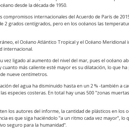
céano desde la década de 1950.
os compromisos internacionales del Acuerdo de París de 2015
de 2 grados centígrados, pero en los océanos las temperat
áneo, el Océano Atlántico Tropical y el Océano Meridional 
d internacional.
su vez ligado al aumento del nivel del mar, pues el océano a
 y cuanto más caliente esté mayor es su dilatación, lo que h
 de nueve centímetros.
ación del agua ha disminuido hasta en un 2 % -también a ca
as especies costeras. En total hay unas 500 "zonas muertas"
ten los autores del informe, la cantidad de plásticos en los 
ncia es que siga haciéndolo "a un ritmo cada vez mayor", lo
tivo seguro para la humanidad".