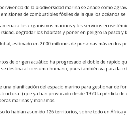
upervivencia de la biodiversidad marina se añade como agrava
s emisiones de combustibles fósiles de la que los océanos se
s amenaza los organismos marinos y los servicios ecosistémic
ersidad, degradar los hábitats y poner en peligro la pesca y l
 global, estimado en 2.000 millones de personas más en los 
tos de origen acuático ha progresado el doble de rápido que
 se destina al consumo humano, pues también va para la cría
 una planificación del espacio marino para gestionar de for
tructura...) que ya han provocado desde 1970 la pérdida de 
deras marinas y marismas.
o lo habían asumido 126 territorios, sobre todo en África y