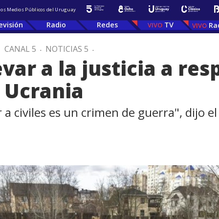
 los Medios Públicos del Uruguay
evisión
Radio
Redes
TV
Ra
.
CANAL 5
.
NOTICIAS 5
.
var a la justicia a re
n Ucrania
 a civiles es un crimen de guerra", dijo el