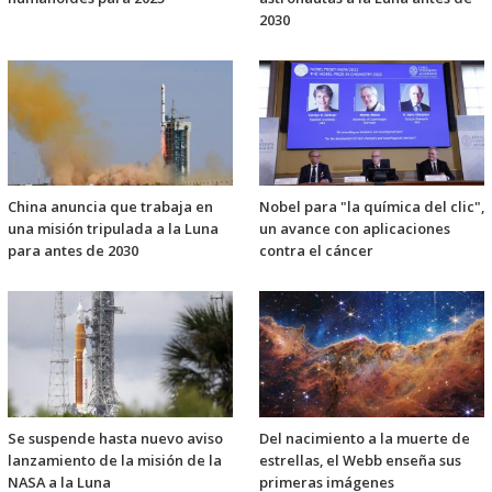
2030
China anuncia que trabaja en
Nobel para "la química del clic",
una misión tripulada a la Luna
un avance con aplicaciones
para antes de 2030
contra el cáncer
Se suspende hasta nuevo aviso
Del nacimiento a la muerte de
lanzamiento de la misión de la
estrellas, el Webb enseña sus
NASA a la Luna
primeras imágenes