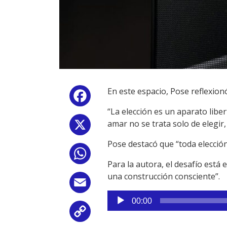
En este espacio, Pose reflexionó
Facebook
“La elección es un aparato liber
amar no se trata solo de elegir
X
Pose destacó que “toda elección
WhatsApp
Para la autora, el desafío está
una construcción consciente”.
Email
Reproductor
00:00
de
Copy
audio