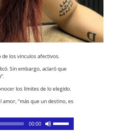
 de los vínculos afectivos.
plicó. Sin embargo, aclaró que
”.
ocer los límites de lo elegido.
el amor, “más que un destino, es
Utiliza
00:00
las
teclas