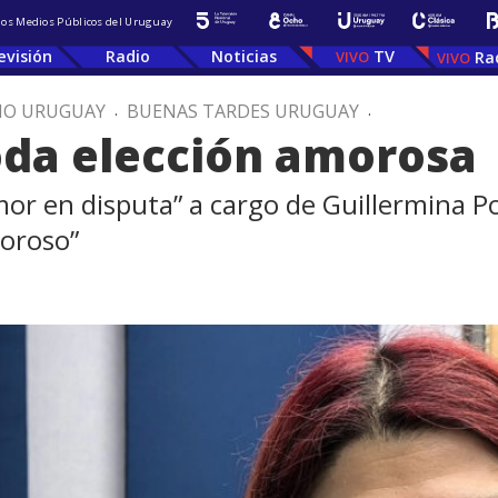
 los Medios Públicos del Uruguay
evisión
Radio
Noticias
TV
Ra
IO URUGUAY
.
BUENAS TARDES URUGUAY
.
oda elección amorosa
or en disputa” a cargo de Guillermina Pos
moroso”