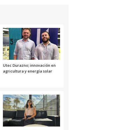
de
flecha
arriba/abajo
para
aumentar
o
disminuir
el
volumen.
Utec Durazno; innovación en
agricultura y energía solar