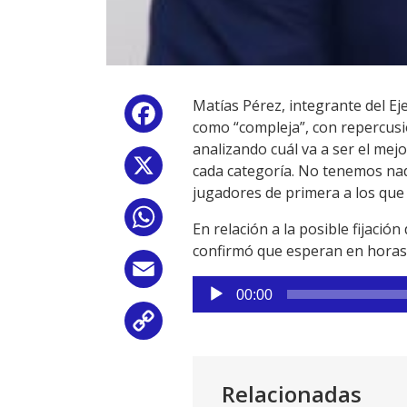
Matías Pérez, integrante del Ej
Facebook
como “compleja”, con repercusi
analizando cuál va a ser el mej
X
cada categoría. No tenemos nada
jugadores de primera a los que l
WhatsApp
En relación a la posible fijació
confirmó que esperan en horas l
Email
Reproductor
00:00
de
Copy
audio
Link
Relacionadas