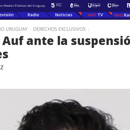
 los Medios Públicos del Uruguay
evisión
Radio
Noticias
TV
Ra
IO URUGUAY
.
DERECHOS EXCLUSIVOS
.
 Auf ante la suspensió
es
z