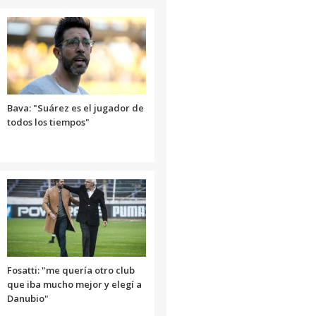
para
aumentar
o
disminuir
el
volumen.
Bava: "Suárez es el jugador de
todos los tiempos"
Fosatti: "me quería otro club
que iba mucho mejor y elegí a
Danubio"