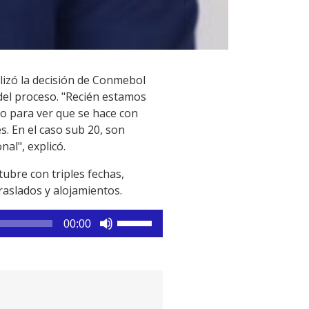
lizó la decisión de Conmebol
del proceso. "Recién estamos
ro para ver que se hace con
. En el caso sub 20, son
al", explicó.
tubre con triples fechas,
raslados y alojamientos.
Utiliza
00:00
las
teclas
de
flecha
arriba/abajo