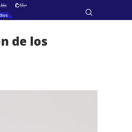
dios
n de los