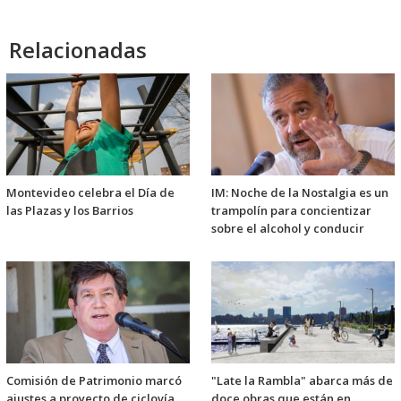
audio
Relacionadas
Montevideo celebra el Día de
IM: Noche de la Nostalgia es un
las Plazas y los Barrios
trampolín para concientizar
sobre el alcohol y conducir
Comisión de Patrimonio marcó
"Late la Rambla" abarca más de
ajustes a proyecto de ciclovía
doce obras que están en