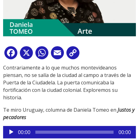
Facebook
X
WhatsApp
Email
Copy
Link
Contrariamente a lo que muchos montevideanos
piensan, no se salía de la ciudad al campo a través de la
Puerta de la Ciudadela. La puerta comunicaba la
fortificación con la ciudad colonial. Exploremos su
historia.
Te miro Uruguay, columna de Daniela Tomeo en
Justos y
pecadores
Reproductor
00:00
00:00
de