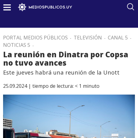
PORTAL MEDIOS PÚBLICOS
.
TELEVISIÓN
.
CANAL 5
.
NOTICIAS 5
.
La reunión en Dinatra por Copsa
no tuvo avances
Este jueves habrá una reunión de la Unott
25.09.2024 |
tiempo de lectura:
< 1
minuto