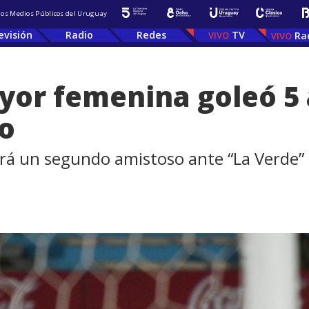
 los Medios Públicos del Uruguay
evisión
Radio
Redes
TV
Ra
yor femenina goleó 5 a
o
rá un segundo amistoso ante “La Verde” pr