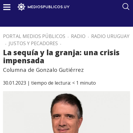
PORTAL MEDIOS PÚBLICOS
.
RADIO
.
RADIO URUGUAY
.
JUSTOS Y PECADORES
.
La sequía y la granja: una crisis
impensada
Columna de Gonzalo Gutiérrez
30.01.2023 |
tiempo de lectura:
< 1
minuto