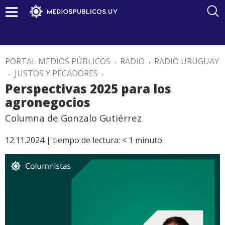
PORTAL MEDIOS PÚBLICOS
.
RADIO
.
RADIO URUGUAY
.
JUSTOS Y PECADORES
.
Perspectivas 2025 para los
agronegocios
Columna de Gonzalo Gutiérrez
12.11.2024 |
tiempo de lectura:
< 1
minuto