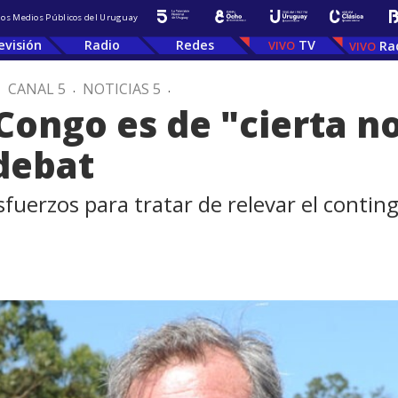
 los Medios Públicos del Uruguay
evisión
Radio
Redes
TV
Ra
.
CANAL 5
.
NOTICIAS 5
.
 Congo es de "cierta n
debat
uerzos para tratar de relevar el continge