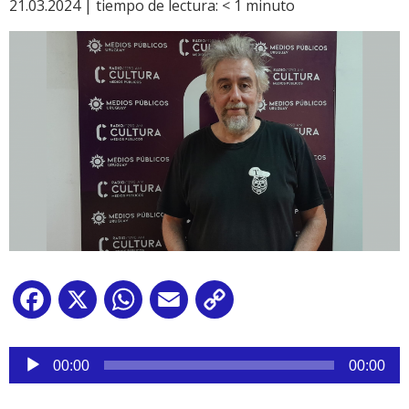
21.03.2024 |
tiempo de lectura:
< 1
minuto
Facebook
X
WhatsApp
Email
Copy
Link
Reproductor
de
00:00
00:00
audio