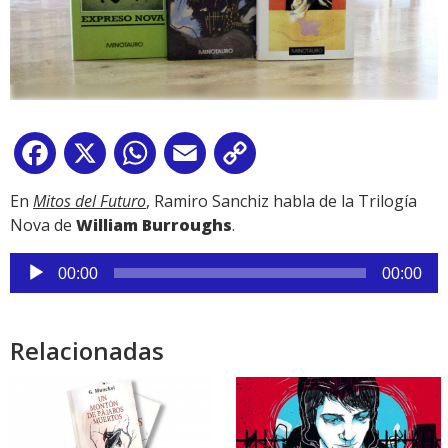
Facebook
X
WhatsApp
Email
Copy
Link
En
Mitos del Futuro
, Ramiro Sanchiz habla de la Trilogía
Nova de
William Burroughs
.
Reproductor
00:00
00:00
de
audio
Relacionadas