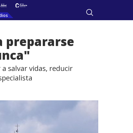
dios
a prepararse
unca"
a salvar vidas, reducir
specialista