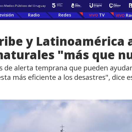
 los Medios Públicos del Uruguay
evisión
Radio
Redes
TV
Ra
aribe y Latinoamérica 
naturales "más que n
as de alerta temprana que pueden ayudar 
sta más eficiente a los desastres", dice e