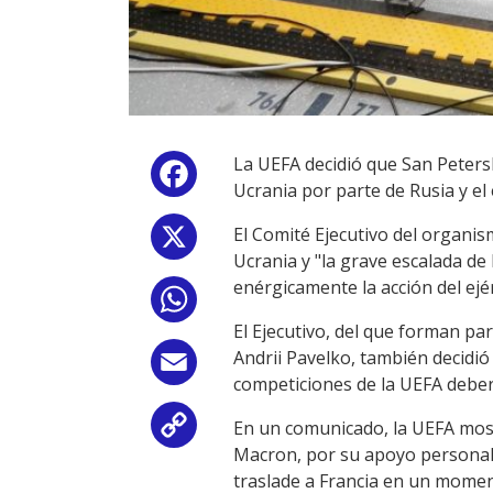
La UEFA decidió que San Petersb
Facebook
Ucrania por parte de Rusia y el 
El Comité Ejecutivo del organis
X
Ucrania y "la grave escalada d
enérgicamente la acción del ejér
WhatsApp
El Ejecutivo, del que forman pa
Andrii Pavelko, también decidió
Email
competiciones de la UEFA deber
En un comunicado, la UEFA most
Copy
Macron, por su apoyo personal 
Link
traslade a Francia en un moment