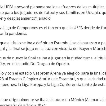
, la UEFA apoyará plenamente los esfuerzos de las múltiples
te para los jugadores de fútbol y sus familias en Ucrania, q
n y desplazamiento", añadió.
e la Liga de Campeones es el tercero que la UEFA decide de f
or la pandemia.
que el título se iba a definir en Estambul, se disputaron a p
al y la final se jugó en la Luz con victoria del Bayern Múnic
ue de nuevo la final se iba a jugar en la ciudad turca, el títu
ity, en el estadio Do Dragao de Oporto.
 y con el estadio Gazprom Arena ya elegido para la final de
023 al Estadio Olímpico Atatürk de Estambul, y que la ciudad 
ampeones, la Liga Europa y la Liga Conferencia tanto de est
, que originalmente se iba a disputar en Múnich (Alemania), s
escenario de edición 2024.