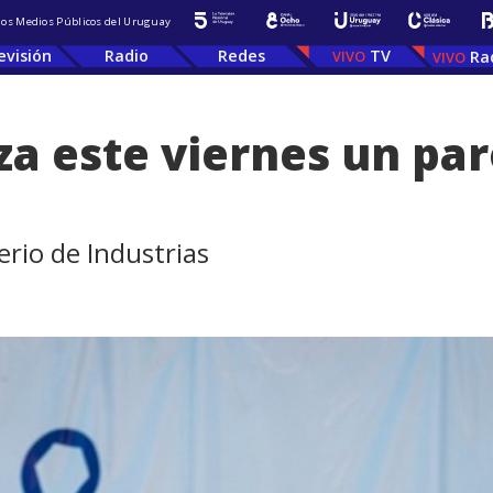
 los Medios Públicos del Uruguay
evisión
Radio
Redes
TV
Ra
za este viernes un pa
erio de Industrias