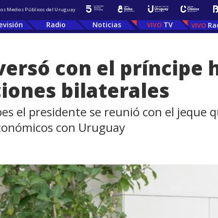
 los Medios Públicos del Uruguay
evisión
Radio
Noticias
TV
Ra
versó con el príncipe
iones bilaterales
bes el presidente se reunió con el jeque 
económicos con Uruguay