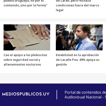
pueblo uruguayo, no por el
de Larah, pero rechaza
contenido, sino por la forma"
condiciones fuera del marco
legal
Cae el apoyo a los plebiscitos
Estabilidad en la aprobación
sobre seguridad social y
de Lacalle Pou: 49% apoya su
allanamientos nocturnos
gestión
Portal de contenidos d
Audiovisual Nacional -