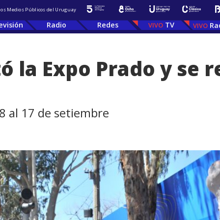
 los Medios Públicos del Uruguay
evisión
Radio
Redes
TV
Ra
tó la Expo Prado y se r
 8 al 17 de setiembre