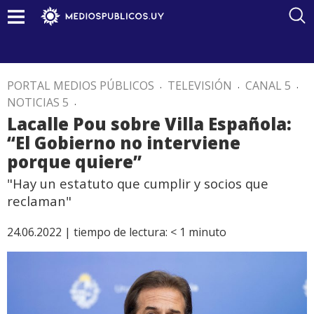
PORTAL MEDIOS PÚBLICOS
.
TELEVISIÓN
.
CANAL 5
.
NOTICIAS 5
.
Lacalle Pou sobre Villa Española:
“El Gobierno no interviene
porque quiere”
"Hay un estatuto que cumplir y socios que
reclaman"
24.06.2022 |
tiempo de lectura:
< 1
minuto