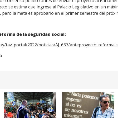
yor consenso político antes de enviar el proyecto al Parlame
ecto se estima que ingrese al Palacio Legislativo en un má
, pero la meta es aprobarlo en el primer semestre del próx
eforma de la seguridad social:
.uy/tav_portal/2022/noticias/AJ_637/anteproyecto_reforma_s
OS