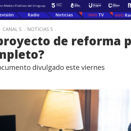
 los Medios Públicos del Uruguay
evisión
Radio
Noticias
TV
Ra
.
CANAL 5
.
NOTICIAS 5
.
proyecto de reforma p
ompleto?
documento divulgado este viernes