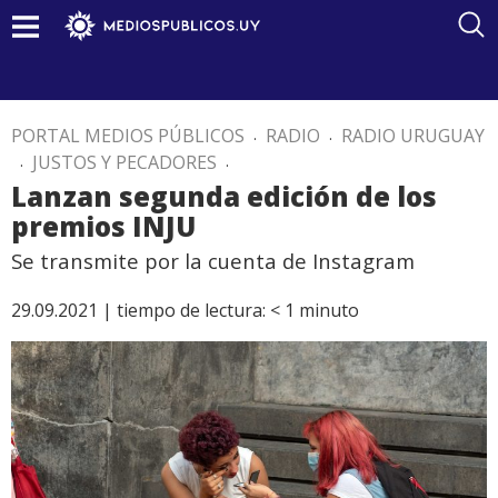
PORTAL MEDIOS PÚBLICOS
.
RADIO
.
RADIO URUGUAY
.
JUSTOS Y PECADORES
.
Lanzan segunda edición de los
premios INJU
Se transmite por la cuenta de Instagram
29.09.2021 |
tiempo de lectura:
< 1
minuto