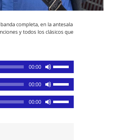
banda completa, en la antesala
nciones y todos los clásicos que
Utiliza
00:00
las
teclas
Utiliza
00:00
de
las
flecha
teclas
Utiliza
arriba/abajo
00:00
de
las
para
flecha
teclas
aumentar
arriba/abajo
de
o
para
flecha
disminuir
aumentar
arriba/abajo
el