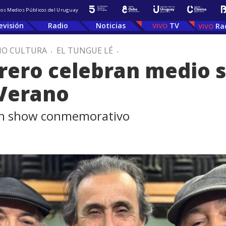
 los Medios Públicos del Uruguay
evisión
Radio
Noticias
TV
Ra
IO CULTURA
.
EL TUNGUE LÉ
.
rero celebran medio s
 Verano
un show conmemorativo