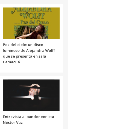
o
para
volumen.
disminuir
aumentar
el
o
volumen.
disminuir
el
volumen.
Pez del cielo: un disco
luminoso de Alejandra Wolff
que se presenta en sala
Camacuá
Entrevista al bandoneonista
Néstor Vaz