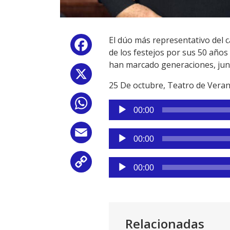
El dúo más representativo del 
Facebook
de los festejos por sus 50 años 
han marcado generaciones, junt
X
25 De octubre, Teatro de Vera
WhatsApp
Reproductor
00:00
de
audio
Reproductor
Email
00:00
de
audio
Reproductor
Copy
00:00
de
Link
audio
Relacionadas