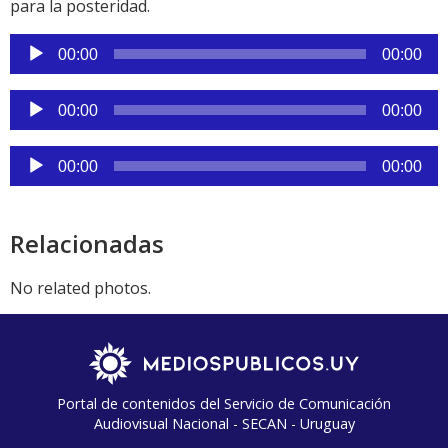
para la posteridad.
Reproductor
00:00
00:00
de
audio
Reproductor
00:00
00:00
de
audio
Reproductor
00:00
00:00
de
audio
Relacionadas
No related photos.
Portal de contenidos del Servicio de Comunicación
Audiovisual Nacional - SECAN - Uruguay