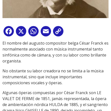
Facebook
X
WhatsApp
Email
Copy
Link
El nombre del augusto compositor belga César Franck es
normalmente asociado con música instrumental tanto
sinfónica como de cámara, y con su labor como brillante
organista.
No obstante su labor creadora no se limita a la música
instrumental, sino que incluye importantes
composiciones vocales y óperas.
Algunas óperas compuestas por César Franck son LE
VALET DE FERME de 1851, jamás representada, la ópera
de ambientación nórdica HULDA de 1885, y el sangriento
drama lírico GHISELLE de 1890, dejado incompleto, un