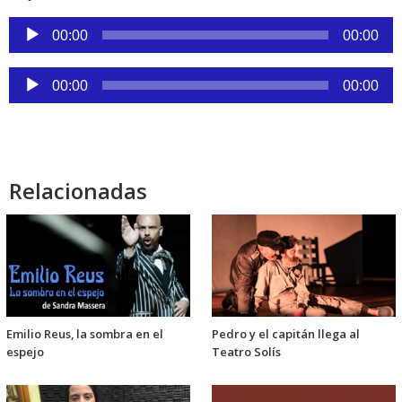
Reproductor
00:00
00:00
de
audio
Reproductor
00:00
00:00
de
audio
Relacionadas
Emilio Reus, la sombra en el
Pedro y el capitán llega al
espejo
Teatro Solís