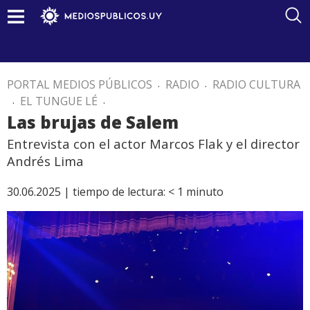
PORTAL MEDIOS PÚBLICOS
.
RADIO
.
RADIO CULTURA
.
EL TUNGUE LÉ
.
Las brujas de Salem
Entrevista con el actor Marcos Flak y el director
Andrés Lima
30.06.2025 |
tiempo de lectura:
< 1
minuto