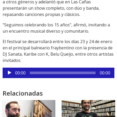
a otros géneros y adelantó que en Las Cañas
presentarán un show completo, con dúo y banda,
repasando canciones propias y clásicos.
“Seguimos celebrando los 15 años”, afirmó, invitando a
un encuentro musical diverso y comunitario.
El festival se desarrollará entre los días 23 y 24 de enero
en el principal balneario fraybentino con la presencia de
DJ Sanata, Karibe con K, Belu Queijo, entre otros artistas
invitados.
Reproductor
00:00
00:00
de
audio
Relacionadas