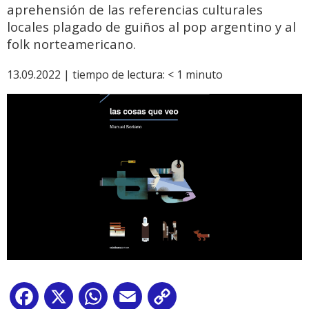
aprehensión de las referencias culturales
locales plagado de guiños al pop argentino y al
folk norteamericano.
13.09.2022 |
tiempo de lectura:
< 1
minuto
Facebook
X
WhatsApp
Email
Copy