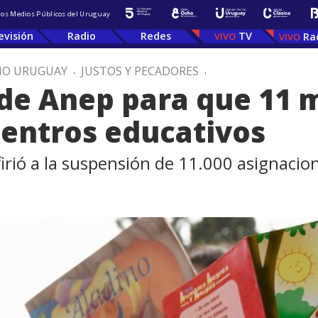
 los Medios Públicos del Uruguay
evisión
Radio
Redes
TV
Ra
IO URUGUAY
.
JUSTOS Y PECADORES
.
 de Anep para que 11 
centros educativos
firió a la suspensión de 11.000 asignacio