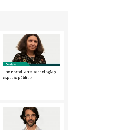
flecha
arriba/abajo
para
aumentar
o
disminuir
el
volumen.
The Portal: arte, tecnología y
espacio público