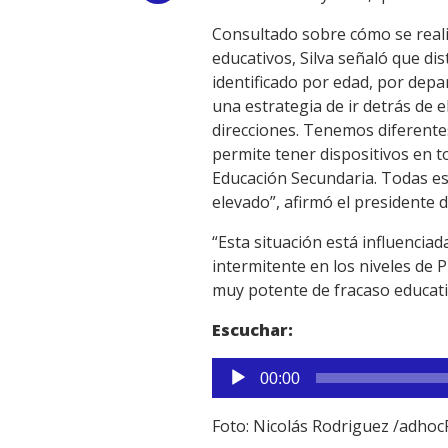
Link
Consultado sobre cómo se realiz
educativos, Silva señaló que di
identificado por edad, por depa
una estrategia de ir detrás de 
direcciones. Tenemos diferente
permite tener dispositivos en 
Educación Secundaria. Todas es
elevado”, afirmó el presidente 
“Esta situación está influencia
intermitente en los niveles de P
muy potente de fracaso educativ
Escuchar:
Reproductor
00:00
de
audio
Foto: Nicolás Rodriguez /adhoc