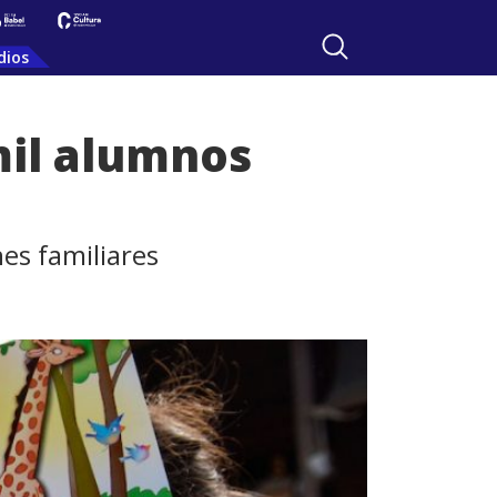
dios
mil alumnos
nes familiares