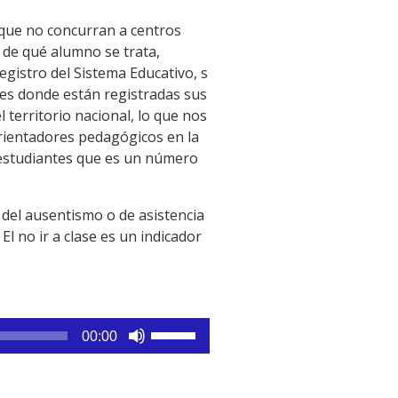
 que no concurran a centros
o de qué alumno se trata,
egistro del Sistema Educativo, s
ares donde están registradas sus
territorio nacional, lo que nos
rientadores pedagógicos en la
 estudiantes que es un número
 del ausentismo o de asistencia
El no ir a clase es un indicador
Utiliza
00:00
las
teclas
de