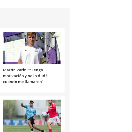
flecha
arriba/abajo
para
aumentar
o
disminuir
el
volumen.
Martín Varini: “Tengo
motivación y no lo dudé
cuando me llamaron"