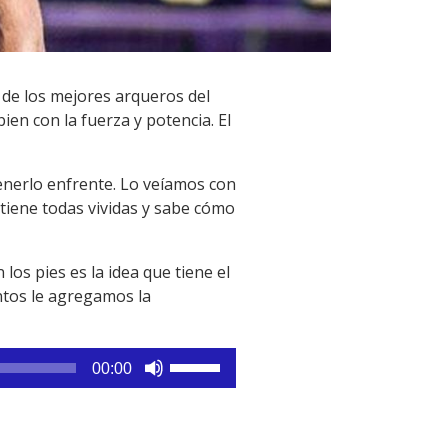
o de los mejores arqueros del
ien con la fuerza y potencia. El
 tenerlo enfrente. Lo veíamos con
 tiene todas vividas y sabe cómo
los pies es la idea que tiene el
entos le agregamos la
Utiliza
00:00
las
teclas
de