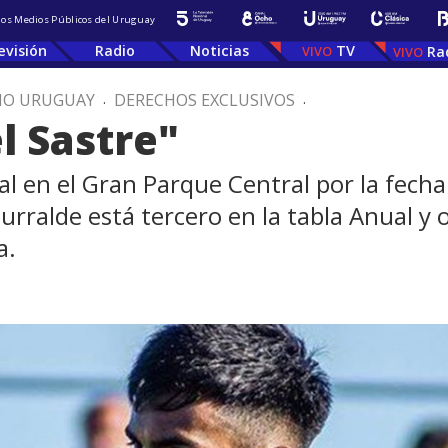
 los Medios Públicos del Uruguay
evisión
Radio
Noticias
TV
Ra
IO URUGUAY
.
DERECHOS EXCLUSIVOS
.
l Sastre"
al en el Gran Parque Central por la fecha
hurralde está tercero en la tabla Anual y 
a.