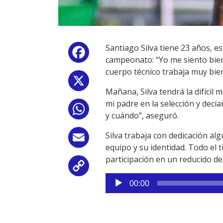
Santiago Silva tiene 23 años, e
Facebook
campeonato: “Yo me siento bien 
cuerpo técnico trabaja muy bien
X
Mañana, Silva tendrá la difícil 
mi padre en la selección y decí
WhatsApp
y cuándo”, aseguró.
Silva trabaja con dedicación alg
Email
equipo y su identidad. Todo el 
participación en un reducido de
Copy
Reproductor
00:00
Link
de
audio