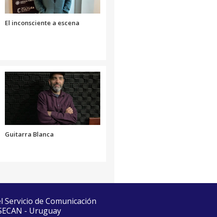
el
volumen.
El inconsciente a escena
Guitarra Blanca
el Servicio de Comunicación
 SECAN - Uruguay