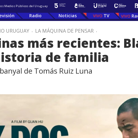
 los Medios Públicos del Uruguay
evisión
Radio
Noticias
TV
Ra
IO URUGUAY
.
LA MÁQUINA DE PENSAR
.
inas más recientes: Bl
istoria de familia
banyal de Tomás Ruiz Luna