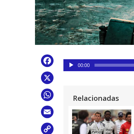
Reproductor
Facebook
de
00:00
audio
X
WhatsApp
Relacionadas
Email
Copy