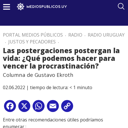
PORTAL MEDIOS PÚBLICOS
.
RADIO
.
RADIO URUGUAY
.
JUSTOS Y PECADORES
.
Las postergaciones postergan la
vida: ¿Qué podemos hacer para
vencer la procrastinación?
Columna de Gustavo Ekroth
02.06.2022 |
tiempo de lectura:
< 1
minuto
Facebook
X
WhatsApp
Email
Copy
Link
Entre otras recomendaciones útiles podríamos
enumerar :