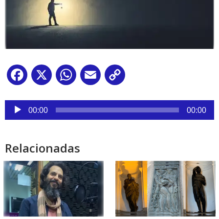
Facebook
X
WhatsApp
Email
Copy
Link
Reproductor
de
00:00
00:00
audio
Relacionadas