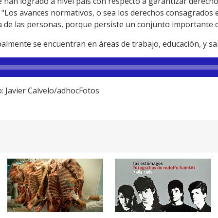
e han logrado a nivel país con respecto a garantizar derech
: "Los avances normativos, o sea los derechos consagrados e
a de las personas, porque persiste un conjunto importante d
palmente se encuentran en áreas de trabajo, educación, y sa
o: Javier Calvelo/adhocFotos