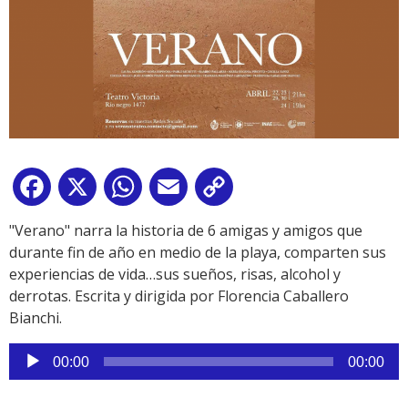
Facebook
X
WhatsApp
Email
Copy
Link
"Verano" narra la historia de 6 amigas y amigos que
durante fin de año en medio de la playa, comparten sus
experiencias de vida…sus sueños, risas, alcohol y
derrotas. Escrita y dirigida por Florencia Caballero
Bianchi.
Reproductor
00:00
00:00
de
audio