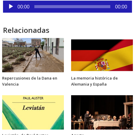
Reproductor
00:00
00:00
de
audio
Relacionadas
Repercusiones de la Dana en
La memoria histórica de
Valencia
Alemania y España