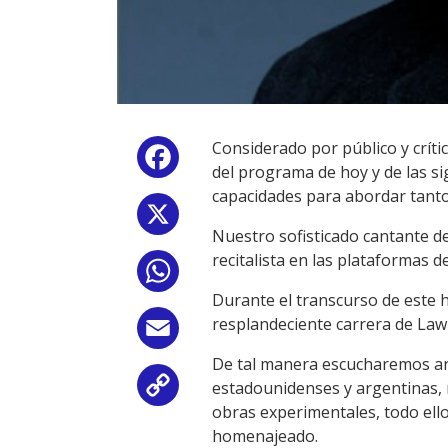
Considerado por público y crít
Facebook
del programa de hoy y de las si
capacidades para abordar tant
X
Nuestro sofisticado cantante de
recitalista en las plataformas d
WhatsApp
Durante el transcurso de este
resplandeciente carrera de La
Email
De tal manera escucharemos aria
estadounidenses y argentinas, 
Copy
obras experimentales, todo ell
Link
homenajeado.