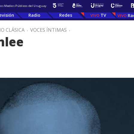
 los Medios Públicos del Uruguay
evisión
Radio
Redes
TV
Ra
IO CLÁSICA
.
VOCES ÍNTIMAS
.
nlee