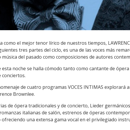
ica como el mejor tenor lírico de nuestros tiempos, LAWRE
guientes tres partes del ciclo, es una de las voces más remar
o música del pasado como composiciones de autores conte
 esta noche se halla cómodo tanto como cantante de ópera lí
e conciertos.
 homenaje de cuatro programas VOCES INTIMAS explorará am
wrence Brownlee.
s de ópera tradicionales y de concierto, Lieder germánicos,
romanzas italianas de salón, estrenos de óperas contempor
o ofreciendo una extensa gama vocal en el privilegiado ins