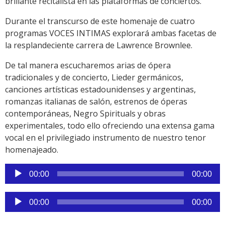
brillante recitalista en las plataformas de conciertos.
Durante el transcurso de este homenaje de cuatro
programas VOCES INTIMAS explorará ambas facetas de
la resplandeciente carrera de Lawrence Brownlee.
De tal manera escucharemos arias de ópera
tradicionales y de concierto, Lieder germánicos,
canciones artísticas estadounidenses y argentinas,
romanzas italianas de salón, estrenos de óperas
contemporáneas, Negro Spirituals y obras
experimentales, todo ello ofreciendo una extensa gama
vocal en el privilegiado instrumento de nuestro tenor
homenajeado.
Reproductor
00:00
00:00
de
audio
Reproductor
00:00
00:00
de
audio