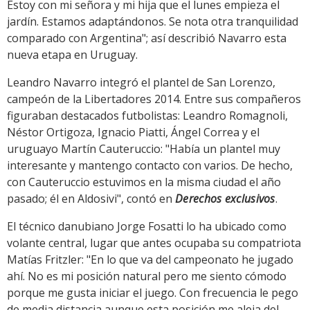
Estoy con mi señora y mi hija que el lunes empieza el
jardín. Estamos adaptándonos. Se nota otra tranquilidad
comparado con Argentina"; así describió Navarro esta
nueva etapa en Uruguay.
Leandro Navarro integró el plantel de San Lorenzo,
campeón de la Libertadores 2014. Entre sus compañeros
figuraban destacados futbolistas: Leandro Romagnoli,
Néstor Ortigoza, Ignacio Piatti, Ángel Correa y el
uruguayo Martín Cauteruccio: "Había un plantel muy
interesante y mantengo contacto con varios. De hecho,
con Cauteruccio estuvimos en la misma ciudad el año
pasado; él en Aldosivi", contó en
Derechos exclusivos
.
El técnico danubiano Jorge Fosatti lo ha ubicado como
volante central, lugar que antes ocupaba su compatriota
Matías Fritzler: "En lo que va del campeonato he jugado
ahí. No es mi posición natural pero me siento cómodo
porque me gusta iniciar el juego. Con frecuencia le pego
de media distancia aunque esta posición me aleja del