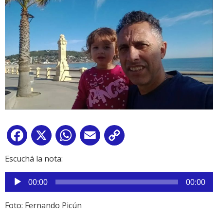
Facebook
X
WhatsApp
Email
Copy
Link
Escuchá la nota:
Reproductor
00:00
00:00
de
audio
Foto: Fernando Picún