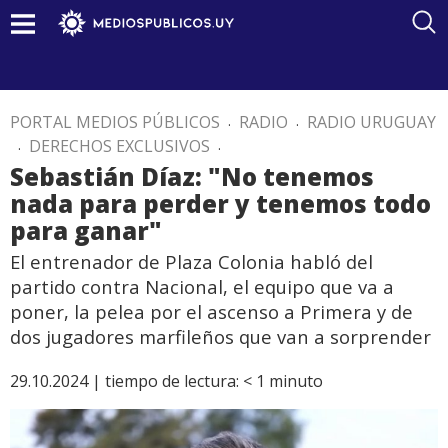
PORTAL MEDIOS PÚBLICOS
.
RADIO
.
RADIO URUGUAY
.
DERECHOS EXCLUSIVOS
.
Sebastián Díaz: "No tenemos
nada para perder y tenemos todo
para ganar"
El entrenador de Plaza Colonia habló del
partido contra Nacional, el equipo que va a
poner, la pelea por el ascenso a Primera y de
dos jugadores marfileños que van a sorprender
29.10.2024 |
tiempo de lectura:
< 1
minuto